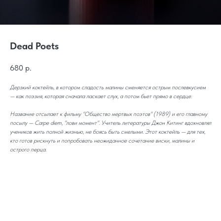
Dead Poets
680
р.
Дерзкий коктейль, в котором сладость малины сменяется острым послевкусием
— как поэзия, которая сначала ласкает слух, а потом бьет прямо в сердце.
Название отсылает к фильму "Общество мертвых поэтов" (1989) и его главному
посылу — Carpe diem, "лови момент". Учитель литературы Джон Китинг вдохновлял
учеников жить полной жизнью, не боясь быть смелыми. Этот коктейль — для тех,
кто готов рискнуть и попробовать неожиданное сочетание виски, малины и
острого перца.